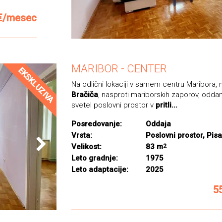
€/mesec
MARIBOR - CENTER
EKSKLUZIVA
Na odlični lokaciji v samem centru Maribora,
Bračiča
, nasproti mariborskih zaporov, odda
svetel poslovni prostor v
pritli...
Posredovanje:
Oddaja
Vrsta:
Poslovni prostor, Pis
Velikost:
83 m
2
Leto gradnje:
1975
Leto adaptacije:
2025
5