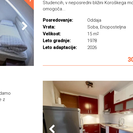
Studencih, v neposredni bližini Koroškega mo
omogoča...
Posredovanje:
Oddaja
Vrsta:
Soba, Enoposteljna
Velikost:
15 m
2
Leto gradnje:
1978
Leto adaptacije:
2026
3
oddamo
e z