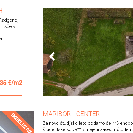
H
e Radgone,
ljišče v
 ...
35 €/m2
MARIBOR - CENTER
EKSKLUZIVA
Za novo študijsko leto oddamo še **3 enopo
študentske sobe** v urejeni zasebni študents