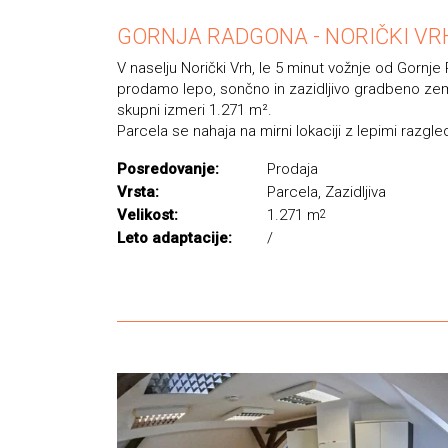
GORNJA RADGONA - NORIČKI VR
V naselju Norički Vrh, le 5 minut vožnje od Gornj
prodamo lepo, sončno in zazidljivo gradbeno zem
skupni izmeri 1.271 m².
Parcela se nahaja na mirni lokaciji z lepimi razgledi
Posredovanje:
Prodaja
Vrsta:
Parcela, Zazidljiva
Velikost:
1.271 m
2
Leto adaptacije:
/