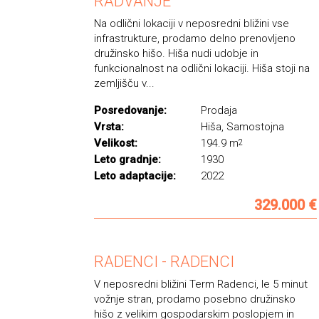
RADVANJE
Na odlični lokaciji v neposredni bližini vse
infrastrukture, prodamo delno prenovljeno
družinsko hišo. Hiša nudi udobje in
funkcionalnost na odlični lokaciji. Hiša stoji na
zemljišču v...
Posredovanje:
Prodaja
Vrsta:
Hiša, Samostojna
Velikost:
194.9 m
2
Leto gradnje:
1930
Leto adaptacije:
2022
329.000 €
RADENCI - RADENCI
V neposredni bližini Term Radenci, le 5 minut
vožnje stran, prodamo posebno družinsko
hišo z velikim gospodarskim poslopjem in