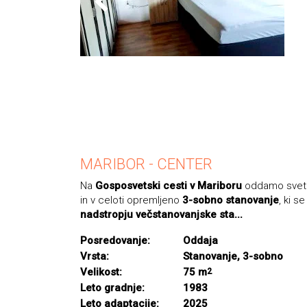
MARIBOR - CENTER
Na
Gosposvetski cesti v Mariboru
oddamo svetl
in v celoti opremljeno
3-sobno stanovanje
, ki s
nadstropju večstanovanjske sta...
Posredovanje:
Oddaja
Vrsta:
Stanovanje, 3-sobno
Velikost:
75 m
2
Leto gradnje:
1983
Leto adaptacije:
2025