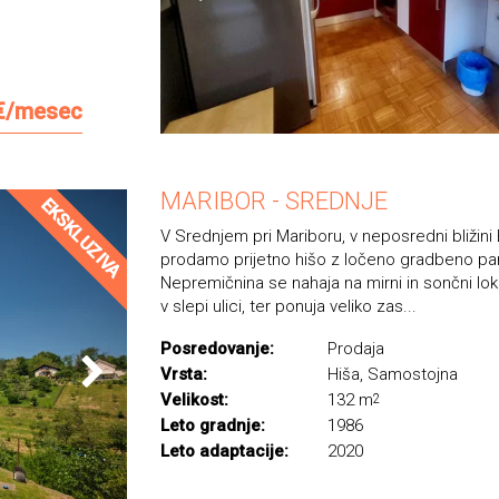
€/mesec
MARIBOR - SREDNJE
EKSKLUZIVA
V Srednjem pri Mariboru, v neposredni bližini
prodamo prijetno hišo z ločeno gradbeno pa
Nepremičnina se nahaja na mirni in sončni lok
v slepi ulici, ter ponuja veliko zas...
Posredovanje:
Prodaja
Vrsta:
Hiša, Samostojna
Velikost:
132 m
2
Leto gradnje:
1986
Leto adaptacije:
2020