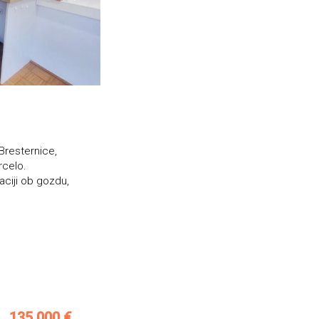
 Bresternice,
rcelo.
aciji ob gozdu,
135.000 €