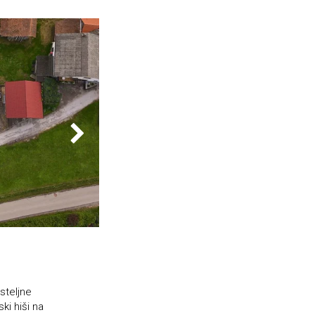
steljne
ki hiši na