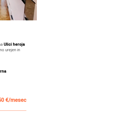
 na
Ulici heroja
mo urejen in
arna
50 €/mesec