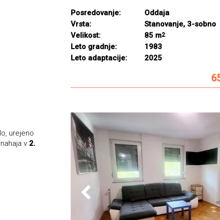
Posredovanje:
Oddaja
Vrsta:
Stanovanje, 3-sobno
Velikost:
85 m
2
Leto gradnje:
1983
Leto adaptacije:
2025
6
o, urejeno
e nahaja v
2.