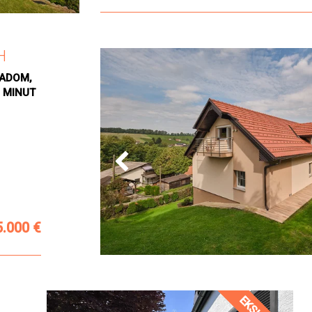
H
RADOM,
5 MINUT
5.000 €